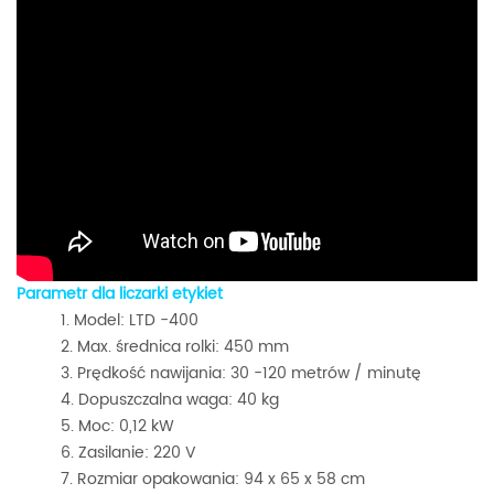
Parametr dla liczarki etykiet
Model: LTD -400
Max. średnica rolki: 450 mm
Prędkość nawijania: 30 -120 metrów / minutę
Dopuszczalna waga: 40 kg
Moc: 0,12 kW
Zasilanie: 220 V
Rozmiar opakowania: 94 x 65 x 58 cm