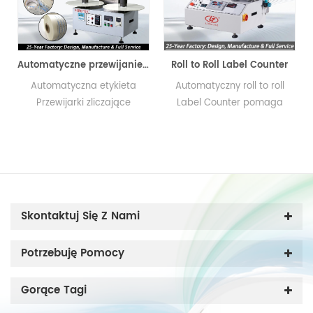
Automatyczne przewijanie etykiet
Roll to Roll Label Counter
o
Automatyczna etykieta
Automatyczny roll to roll
Przewijarki zliczające
Label Counter pomaga
wyeksportowały 1500
wygodnie i szybko zliczać i
i
zestawów do wszystkich
przewijać etykietę.
części świata w sumie przez
15 lat. Lingtie Brand
utrzymuje doskonałą
o
reputację w branży
Skontaktuj Się Z Nami
t
poligraficznej.
Potrzebuję Pomocy
Gorące Tagi