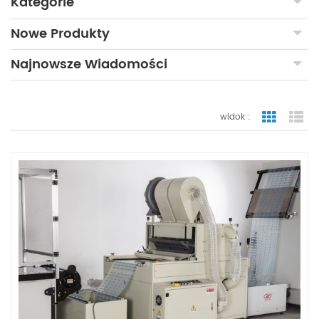
Kategorie
Nowe Produkty
Najnowsze Wiadomości
widok :
widok sia
wid