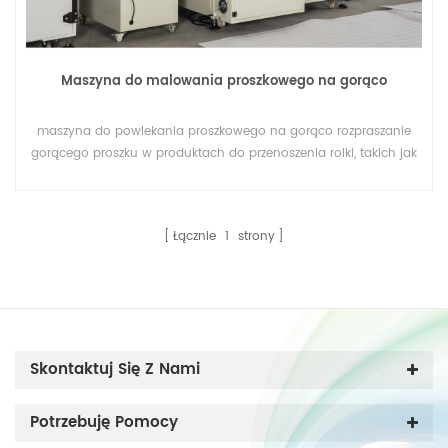
Maszyna do malowania proszkowego na gorąco
maszyna do powlekania proszkowego na gorąco rozpraszanie
gorącego proszku w produktach do przenoszenia rolki, takich jak
etykiety tkanin, papier transferowy, film transferowy, pirografia,
tapeta itp.
Łącznie
1
strony
Skontaktuj Się Z Nami
Potrzebuję Pomocy