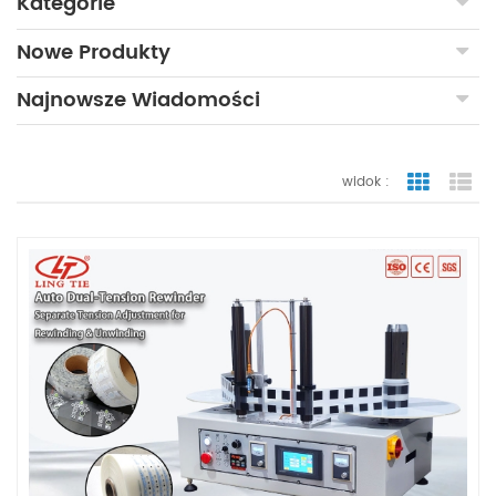
Kategorie
Nowe Produkty
Najnowsze Wiadomości
widok :
widok sia
wid