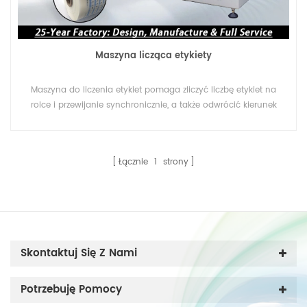
Maszyna licząca etykiety
Maszyna do liczenia etykiet pomaga zliczyć liczbę etykiet na
rolce i przewijanie synchronicznie, a także odwrócić kierunek
etykiet. I funkcja liczenia, w tym licznik i liczba sztuk lub liczba
zliczeń.
Łącznie
1
strony
Skontaktuj Się Z Nami
Potrzebuję Pomocy